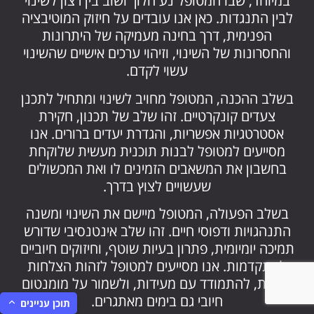
במיוחד, שבו המטופל נע הלוך ושוב בין רצון לשינוי
לבין התנגדות. כאן אנו עובדים על חיזוק המוטיבציה
הפנימית, דרך בחינה מעמיקה של היתרונות
והחסרונות של השינוי, וזיהוי ערכים אישיים שהשינוי
עשוי לקדם.
בשלב ההכנה, המטופל מחויב לשינוי ומתחיל לתכנן
צעדים קונקרטיים. זהו שלב של תכנון, חקירת
אסטרטגיות אפשריות, והגדרת יעדים ברורים. אנו
מסייעים למטופל לבנות תוכנית מעשית שלוקחת
בחשבון את המשאבים הזמינים לו ואת המכשולים
שעשויים לצוץ בדרך.
בשלב הפעולה, המטופל מיישם את השינוי ומשנה
התנהגויות ודפוסי חיים. זהו שלב אינטנסיבי שדורש
תמיכה יומיומית, פתרון בעיות שוטף, וחיזוקים חיוביים
להתקדמות. אנו מסייעים למטופל לזהות הצלחות
קטנות, להתמודד עם מעידות, ולשמור על מומנטום
חיובי גם בימים מאתגרים.
תוכן עניינים