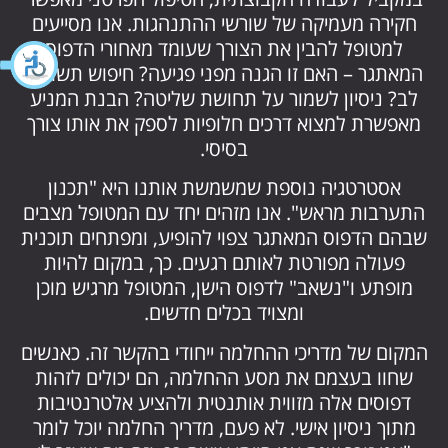
חקירה מעמיקה של שורשי ההתנהגות. אנו מסייעים
למטופל להבין את הצורך שעומד מאחורי הדפוס
המאתגר – האם זו הגנה מפני פגיעה? חיפוש תשומת
לב? ניסיון לשמור על תחושת שליטה? הבנת המניע
מאפשרת למצוא דרכים חלופיות לספק את אותו צורך
בסיסי.
אסטרטגיה נוספת שמשמשת אותנו היא "תכנון
התערבות מראש". אנו מזהים יחד עם המטופל מצבים
שבהם הדפוס המאתגר צפוי להופיע, ומפתחים תוכנית
פעולה מפורטת לאותם רגעים. כך, במקום להיות
מופתע ו"נשאב" לדפוס הישן, המטופל מרגיש מוכן
ומצויד בכלים חדשים.
המקום של מדריכי ההחלמה ייחודי בהקשר זה. כאנשים
שחוו בעצמם את מסע ההחלמה, הם יכולים לזהות
דפוסים אלה מזווית אותנטית ולהציע אלטרנטיבות
מתוך ניסיון אישי. לא פעם, מדריך החלמה יוכל לומר