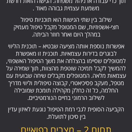
תוך כדי עבודה או ניהול משפחה. הגישה הזאת דורשת
משמעת עצמית גבוהה מאוד .
שילוב בין שתי הגישות הוא תוכניות טיפול
חצי-אשפוזיות, שם המטופל מקבל טיפול מעמיק
במהלך היום ואחר חוזר הביתה.
אפשרות נוספת אותה מציעה שבטיא – תוכנית הליווי
לבוגרים בדירות עצמאיות. תוכנית זו מאפשרת
למטופלים שסיימו בהצלחה את משך הטיפול האשפוזי,
להמשיך לקבל תמיכה שוטפת מהצוות, תוך שמירה על
עצמאות מלאה. המטופלים מקבלים שיחה שבועית עם
מטפל, מעקב פסיכיאטרי, קבוצה טיפולית וליווי מדריך
החלמה, כל זה כחלק מקהילה תומכת שמובילה
לשילוב הרמוני בחיים הנורמטיביים.
הקביעה הסופית לגבי רמת הטיפול נוגעת לאיזון עדין
בין סיכון לתועלת.
תחום 2 – מצבים רפואיים