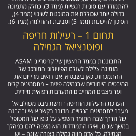
להתמודד עם סוגיות רגשיות (ממד 3), כחלק מתמונה
גדולה יותר שכוללת את המוכנות לשינוי (ממד 4),
הסיכון להישנות (ממד 5) וסביבת ההחלמה (ממד 6).
תחום 1 – רעילות חריפה
ופוטנציאל הגמילה
התבוננות בממד הראשון של קריטריוני ASAM
מזמינה צלילה לעולם הפיזיולוגי המורכב של
ההתמכרות. כאן בשבטיא, אנו רואים מדי יום את
ההיבטים הייחודיים שבגמילה פיזית – מתסמינים קלים
ועד מצבים המחייבים התערבות רפואית מיידית.
הערכת הרעילות החריפה דורשת מבט משולב אל
מעבר לתסמינים הגלויים. מדובר בקשר אישי ובהבנה
של הדרך שבה החומר השפיע על גופו של המטופל
במשך שנים, ואילו התמודדות הוא מצפה להם במהלך
הגמילה. כל אדם חווה גמילה בצורה שונה – יש