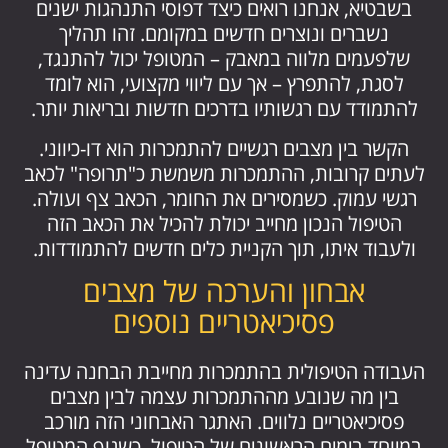
בשבטיא, אנחנו רואים כיצד דפוסי התנהגות ישנים
נשברים ונוצרים חדשים במקומם. זהו תהליך
שלפעמים מלווה במאבק – המטופל יכול להתנגד,
לסגת, להתפרץ – אך עם ליווי מקצועי, הוא לומד
להתמודד עם רגשותיו בדרכים חדשות ובריאות יותר.
הקשר בין מצבים רגשיים להתמכרות הוא דו-כיווני.
לעתים קרובות, ההתמכרות משמשת כ"תרופה" לכאב
רגשי עמוק. כשמסירים את החומר, הכאב צף ועולה.
הטיפול הנכון מחייב יכולת להכיל את הכאב הזה
ולעבוד איתו, תוך הקניית כלים חדשים להתמודדות.
אבחון והערכה של מצבים
פסיכיאטריים נוספים
העבודה הטיפולית בהתמכרות מחייבת הבחנה עדינה
בין מה שנובע מההתמכרות עצמה לבין מצבים
פסיכיאטריים נלווים. האתגר האבחוני הזה מורכב
במיוחד בימים הראשונים של הטיפול, כשגוף המטופל