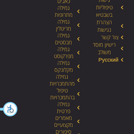
כאבים
טיפוליות
גמילה
בשבטיא
מתרופות
גמילה
הצהרת
מריטלין
נגישות
גמילה
צור קשר
מבסטים
רישיון מוסד
גמילה
משולב
מפרקוסט
גמילה
מקלונקס
גמילה
מהתמכרויות
טיפול
בהתמכרויות
גמילה
פרטית
מאמרים
מקצועיים
סיפורים