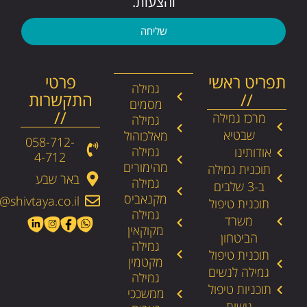
והצעות.
שליחה
תפריט ראשי
פרטי
גמילה
//
התקשרות
מסמים
//
מרכז גמילה
גמילה
שבטיא
מאלכוהול
058-712-
גמילה
אודותינו
4-712​
מהימורים
תוכנית גמילה
באר שבע
גמילה
ב-3 שלבים
מקנאביס
@shivtaya.co.il
תוכנית טיפול
גמילה
משרד
מקוקאין
הביטחון
גמילה
תוכנית טיפול
מקטמין
גמילה לנשים
גמילה
תוכניות טיפול
ממשככי
גישות