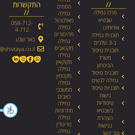
//
התקשרות
מסמים
//
מרכז גמילה
גמילה
שבטיא
מאלכוהול
058-712-
גמילה
אודותינו
4-712​
מהימורים
תוכנית גמילה
באר שבע
גמילה
ב-3 שלבים
מקנאביס
@shivtaya.co.il
תוכנית טיפול
גמילה
משרד
מקוקאין
הביטחון
גמילה
תוכנית טיפול
מקטמין
גמילה לנשים
גמילה
תוכניות טיפול
ממשככי
גישות
כאבים
טיפוליות
גמילה
בשבטיא
מתרופות
גמילה
הצהרת
מריטלין
נגישות
גמילה
צור קשר