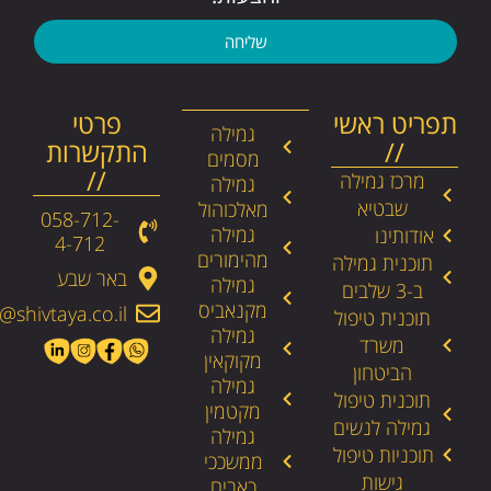
שליחה
תפריט ראשי
פרטי
גמילה
//
התקשרות
מסמים
//
מרכז גמילה
גמילה
שבטיא
מאלכוהול
058-712-
גמילה
אודותינו
4-712​
מהימורים
תוכנית גמילה
באר שבע
גמילה
ב-3 שלבים
מקנאביס
@shivtaya.co.il
תוכנית טיפול
גמילה
משרד
מקוקאין
הביטחון
גמילה
תוכנית טיפול
מקטמין
גמילה לנשים
גמילה
תוכניות טיפול
ממשככי
גישות
כאבים