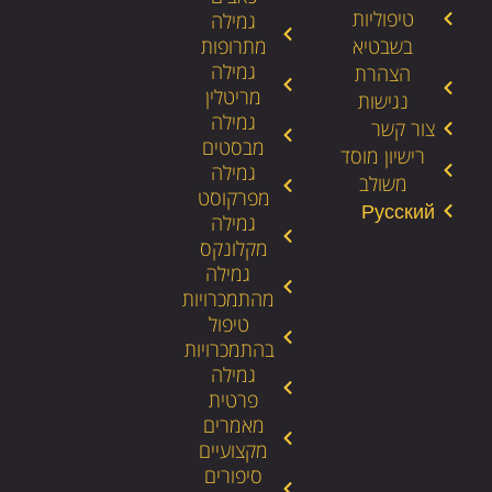
טיפוליות
גמילה
בשבטיא
מתרופות
גמילה
הצהרת
מריטלין
נגישות
גמילה
צור קשר
מבסטים
רישיון מוסד
גמילה
משולב
מפרקוסט
גמילה
מקלונקס
גמילה
מהתמכרויות
טיפול
בהתמכרויות
גמילה
פרטית
מאמרים
מקצועיים
סיפורים