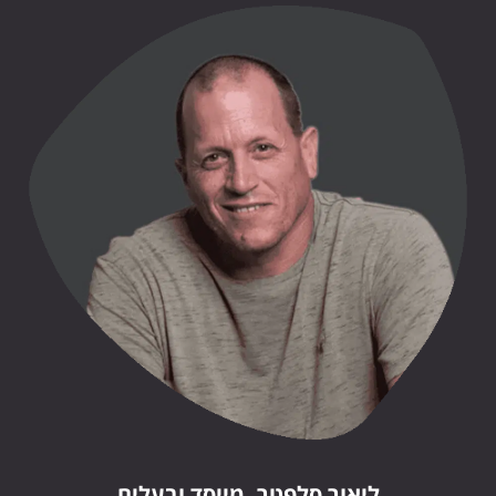
ליאור סלפטר, מייסד ובעלים