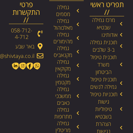
תפריט ראשי
פרטי
גמילה
//
התקשרות
מסמים
//
מרכז גמילה
גמילה
שבטיא
מאלכוהול
058-712-
גמילה
אודותינו
4-712​
מהימורים
תוכנית גמילה
באר שבע
גמילה
ב-3 שלבים
מקנאביס
@shivtaya.co.il
תוכנית טיפול
גמילה
משרד
מקוקאין
הביטחון
גמילה
תוכנית טיפול
מקטמין
גמילה לנשים
גמילה
תוכניות טיפול
ממשככי
גישות
כאבים
טיפוליות
גמילה
בשבטיא
מתרופות
גמילה
הצהרת
מריטלין
נגישות