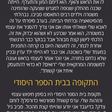
לו את הראש והאף. הוא דימם המון והתעלף. הייתה
שכנה מהחלון שצופה למגרש שצעקה שהזמינה
משטרה וילדים רבים התאספו סביבו. נבהלתי
מהסיטואציה וברחתי הביתה. בערב סיפרתי על זה
לאבא שלי ושאלתי אותו אם אני צריך להסגיר את עצמי
במשטרה, הוא אמר שכרגע לא ושהוא יבדוק את זה.
הלכתי לישון קצת מבוהל אבל בבוקר כבר הרגשתי
אחרת לגמרי, זה למעשה היום בו קרתה התפנית
במעמד שלי בשכונה. אני כבר לא הייתי ילד עדין ובכיין
שלא נלחם בחזרה. אני זוכר אומר לעצמי בראש ועונה
למשפחה המרוקאית שלי "רואים? לא כדאי להתעסק
איתי! אני קשוח!".
התקופה בבית הספר היסודי
תקופת בית הספר היסודי היו בסימן חיפוש עצמי
והזהות שלי. ערס קשוח? ספורטאי כדורסלן? לוחם
צדק? בדיעבד אני יודע שהייתי קצת מהכול. סביב גיל