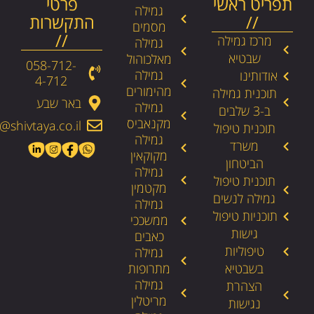
תפריט ראשי
פרטי
גמילה
//
התקשרות
מסמים
//
מרכז גמילה
גמילה
שבטיא
מאלכוהול
058-712-
גמילה
אודותינו
4-712​
מהימורים
תוכנית גמילה
באר שבע
גמילה
ב-3 שלבים
מקנאביס
@shivtaya.co.il
תוכנית טיפול
גמילה
משרד
מקוקאין
הביטחון
גמילה
תוכנית טיפול
מקטמין
גמילה לנשים
גמילה
תוכניות טיפול
ממשככי
גישות
כאבים
טיפוליות
גמילה
בשבטיא
מתרופות
גמילה
הצהרת
מריטלין
נגישות