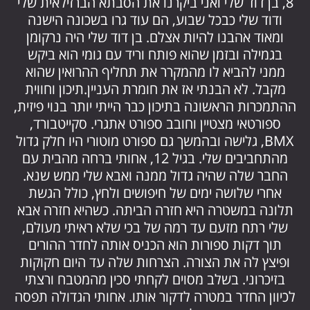
8, בן דוד שלי ואני ביקרנו את הסבתא הברזילאית שלי
ודוד שלי כבכל שבוע, הם עוד גרו בשכונה הישנה
ומאוד אהבנו להיות אצלם. בן דוד שלי היה נרקומן
בגמילה ובזמן שהוא פותח וריד עם גומי הוא ביקש
ממני להביא לו מהמקרר את תחליף ההרואין שהוא
מקבל. לא הבנתי אז את חומרת העניין.תיכון וחווית
ההתמכרות הראשונה בתיכון כבר הייתי יותר בנוי פיזית,
ספורטאי מצטיין וחובב ספורט אתגרי. סקייטבורד,
BMX, גלישה ובהמשך גם ספורט מוטורי היו חלק גדול
מהתחביבים שלי. בגיל 12, אחותי ברחה מהבית עם
החבר שלה שהיה גדול ממנה ואבא שלי ממש שנא.
אחרי שלושה ימים של חיפושים ולחץ, כולל הגשת
תלונה במשטרה היא חזרה הביתה. כשהיא חזרה אבא
שלי רתח מזעם עד רמה של בכי שלא ראיתי מעולם,
תוך דקות ספורות הוא הכניס אותה לחדר ההורים
ופיצץ לה את הצורה. הצרחות שלה עד היום חקוקות
בזיכרוני. בשלב מסוים לקחתי סכין מהמטבח ורצתי
לכיוון החדר במטרה לדקור אותו. אחותי הגדולה תפסה