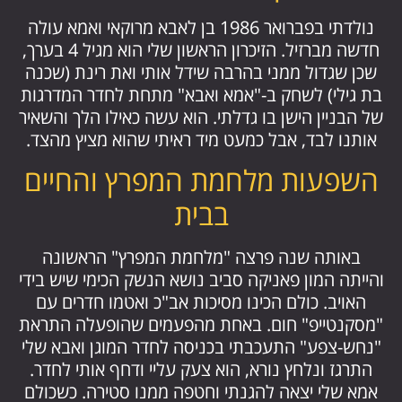
נולדתי בפברואר 1986 בן לאבא מרוקאי ואמא עולה
חדשה מברזיל. הזיכרון הראשון שלי הוא מגיל 4 בערך,
שכן שגדול ממני בהרבה שידל אותי ואת רינת (שכנה
בת גילי) לשחק ב-"אמא ואבא" מתחת לחדר המדרגות
של הבניין הישן בו גדלתי. הוא עשה כאילו הלך והשאיר
אותנו לבד, אבל כמעט מיד ראיתי שהוא מציץ מהצד.
השפעות מלחמת המפרץ והחיים
בבית
באותה שנה פרצה "מלחמת המפרץ" הראשונה
והייתה המון פאניקה סביב נושא הנשק הכימי שיש בידי
האויב. כולם הכינו מסיכות אב"כ ואטמו חדרים עם
"מסקנטייפ" חום. באחת מהפעמים שהופעלה התראת
"נחש-צפע" התעכבתי בכניסה לחדר המוגן ואבא שלי
התרגז ונלחץ נורא, הוא צעק עליי ודחף אותי לחדר.
אמא שלי יצאה להגנתי וחטפה ממנו סטירה. כשכולם