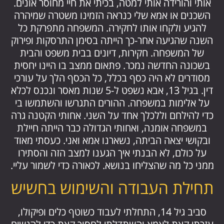
אותי והורידה אותי למטה, בכיתי את חיי מחוסר אונים.
השכנים או אמא שלי כנראה הזמינו משטרה שמיהרה
להגיע ולקחו אותו לחקירה. המשפחה מתפרקת כל
השנה שהגיעה אחר-כך הייתה בסימן התרסקות ופירוק
של המשפחה. חקירות, דיונים בבית משפט והבית
בשכונה החדשה נמכר. פתאום ממצב בו היינו יחסית
מסודרים לא היה כסף בכלל, כל הכסף הלך על עורכי
דין. בגיל 13, אבא נשפט ל-5 שנות מאסר ונכנס לכלא
על אלימות במשפחה. ההורים התגרשו והשתמשו בי
כדי להילחם וללכלך אחד על השני. אחותי הקטנה גרה
במשפחה אומנה, ואחותי הגדולה כבר הייתה חיילת
ובקושי יצאה הביתה, נשארנו אמא ואני. כעסתי מאוד
על כולם, לא הבנתי איך הגענו למצב הזה והסתירו
ממני כל מה שהצליחו בנושא. לכאורה כדי לשמור עליי.
תחילת העבודה והשימוש בחשיש
סביב גיל 14, התחלתי לעבוד כשוטף כלים ופיקולו,