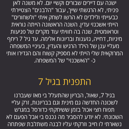
ישנה עם דיירים שבורים וקשיי יום. לא משנה לאן
פניתי, לא הרגשתי שייך, עבור "הלבנים" הצטיירתי
כבעייתי ולילדים לא הרשו לשחק איתי "ולשחורים"
הייתי אשכנזי עדין. השנה הראשונה הייתה נוראית
וטראומטית. שנה בה חוויתי עוד מקרים של פגיעות
מיניות, דחייה, גזענות ובריונות אלימה. עד גיל 7 ריחף
מעליי ענן של הילד הרגיש והעדין, בעיניי המשפחה
המרוקאית שלי הייתי לא מספיק קשוח והם הגדירו אותי
כ- "האשכנזי" של המשפחה.
התפנית בגיל 7
בגיל 7, שאול, הבריון שהתעלל בי מאז שעברנו
לשכונה החדשה גם מינית וגם בבריונות, זרק עליי
תפוח חצי אכול בזמן ששיחקתי כדורסל במגרש
השכונתי. לא יודע להסביר מה נכנס בי אבל הפעם לא
נשארתי לו חייב וזרקתי עליו לבנה משתלבת שפתחה