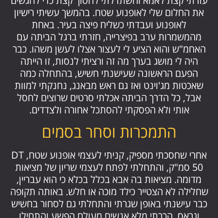
עזרתי קצת לאמא והשתדלתי לחסוך קצת כדי להגשים
את החלום שלי לאופנוע שטח. בהמשך עשיתי רישיון
לאופנוע ועבדתי כשליח פיצה בעיר. באחת
מהמשמרות ערב בפיצרייה, חזרתי ברגל הביתה עם
האחמ"ש והוא הציע לי לעצור אצלו לעשן משהו. כבר
היה לי מושג בערך מה זה ורציתי לנסות, זו הייתה
הפעם הראשונה שעישנתי חשיש, בהתחלה כמה
שאכטות מג'וינט ואז גם ראש מבאנג, נחנקתי למוות
אבל, כל הדרך הביתה אכלתי סרטים שרוצים לחסל
אותי ולא הפסקתי להסתכל אחורה ולצדדים.
התמכרות וסחר בסמים
אחרי שחסכתי מספיק, קניתי לעצמי אופנוע שטח, DT
50 סמ"ק, והתחלתי לפתח לעצמי שריון של מציאות
מדומה. מציאות בה אבא בכלל בכלא כי הוא עבריין,
שחלילה לא הצטייר כילד מוכה או חלש. באותה תקופה
כבר עישנתי באופן שגרתי והתחלתי גם לסחור בחשיש
וגראס, הכרתי מלא אנשים מעולם הפשע והתחילו