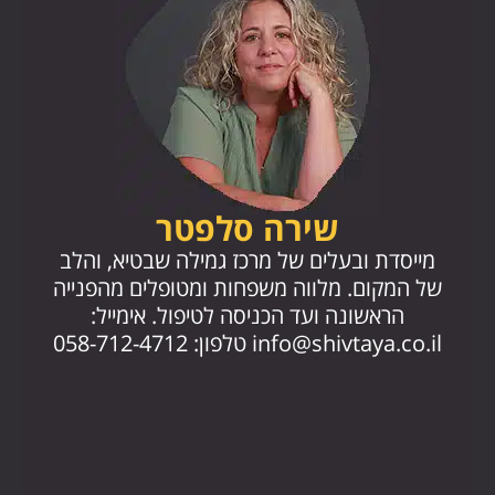
שירה סלפטר
מייסד
מייסדת ובעלים של מרכז גמילה שבטיא, והלב
החז
של המקום. מלווה משפחות ומטופלים מהפנייה
הראשונה ועד הכניסה לטיפול. אימייל:
.il
info@shivtaya.co.il
טלפון: 058-712-4712