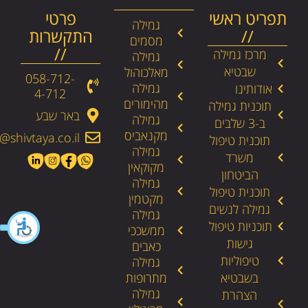
תפריט ראשי
פרטי
גמילה
//
התקשרות
מסמים
//
מרכז גמילה
גמילה
שבטיא
מאלכוהול
058-712-
גמילה
אודותינו
4-712​
מהימורים
תוכנית גמילה
באר שבע
גמילה
ב-3 שלבים
מקנאביס
@shivtaya.co.il
תוכנית טיפול
גמילה
משרד
מקוקאין
הביטחון
גמילה
תוכנית טיפול
מקטמין
גמילה לנשים
גמילה
תוכניות טיפול
ממשככי
גישות
כאבים
טיפוליות
גמילה
בשבטיא
מתרופות
גמילה
הצהרת