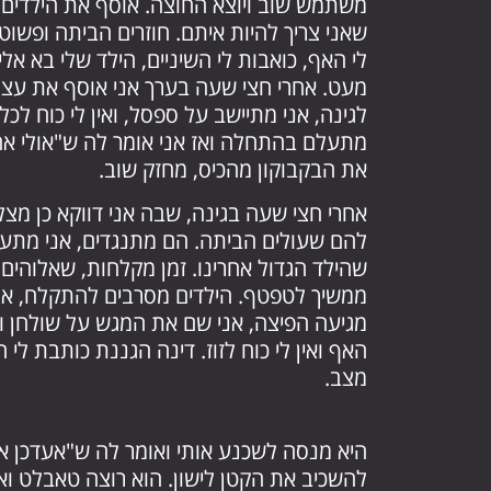
משתמש שוב ויוצא החוצה. אוסף את הילדים
שאני צריך להיות איתם. חוזרים הביתה ופשוט 
לי האף, כואבות לי השיניים, הילד שלי בא אלי
מעט. אחרי חצי שעה בערך אני אוסף את עצמי,
לגינה, אני מתיישב על ספסל, ואין לי כוח לכ
מתעלם בהתחלה ואז אני אומר לה ש"אולי אח
את הבקבוקון מהכיס, מחזק שוב.
אחרי חצי שעה בגינה, שבה אני דווקא כן מצ
להם שעולים הביתה. הם מתנגדים, אני מתעצ
שהילד הגדול אחרינו. זמן מקלחות, שאלוהים יע
ממשיך לטפטף. הילדים מסרבים להתקלח, אני
מגיעה הפיצה, אני שם את המגש על שולחן וחו
האף ואין לי כוח לזוז. דינה הגננת כותבת לי 
מצב.
להשכיב את הקטן לישון. הוא רוצה טאבלט ואנ