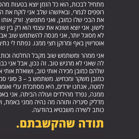
מתחיל לבכות, הוא כל הזמן יוצא בטעות מהס
רופפים לגמרי, ובאיזשהו שלב אני לוקח את הט
את הבכי שלו כמובן, ואני מתפוצץ. זורק אותו
לישון. אני יוצא ושונא את עצמי הוא רק בין שנת
לא מסוגל יותר, אני מנסה להשתמש שוב אבל
אוטריווין באף ומרוקן חצי ממנו. נפתח לי נתיב
אני ממהר ומשתמש שוב מקבל החלטה וכותב
לה שאני לא מרגיש טוב. זה נכון, אבל אני כב
שלהם כמובן מכירה אותי טוב, ושואלת אותי א
כמובן משקר ומ
למטה, אנחנו יורדים, היא מסתכלת עלי ואומ
ממנה, נפרד מהילדים ועולה הביתה. אני בא
מדליק סיגריה ותוהה מה נהיה ממני באמת, ועד
כותב לשירה משבטיא בהודעה.
תודה שהקשבתם.