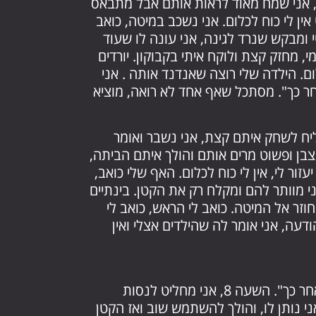
, אני שמח מאוד לראות אותם אבל מתבאס
אין לי כוח לכלום. אני נשכב במיטה, כואב
י ומבקש שנרד לגינה, אני עונה לו שעוד
 מחזק קצת ולוקח איתי בקבוקון. יורדים
לום. הילדה שלי רוצה שאנדנד אותה . אני
ר כך". מסתכל שאף אחד לא רואה, מוציא
ליח לשחק איתם קצת, אני נשבר ואומר
בן ופשוט מרים אותם והולך איתם הביתה,
זור לי, אין לי כוח לכלום. האף שלי כואב,
 מוותר להם ומקלח רק את הקטן. בינתיים
זר אל המיטה. כואב לי הראש, כואב לי
הודעה, אני אומר לה שהילדים אצלי ואין
היא מנסה לשכנע אותי ואומר לה ש"אעדכן אחר כך". השעה 8, אני מחליט לנסות
י נותן לו, והולך להשתמש שוב ואז הקטן