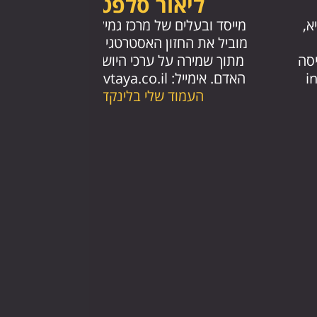
ליאור סלפטר
מייסד ובעלים של מרכז גמילה שבטיא.
א,
מוביל את החזון האסטרטגי של המרכז,
מתוך שמירה על ערכי היושרה ואהבת
יסה
האדם. אימייל:
info@shivtaya.co.il
i
העמוד שלי בלינקדאין