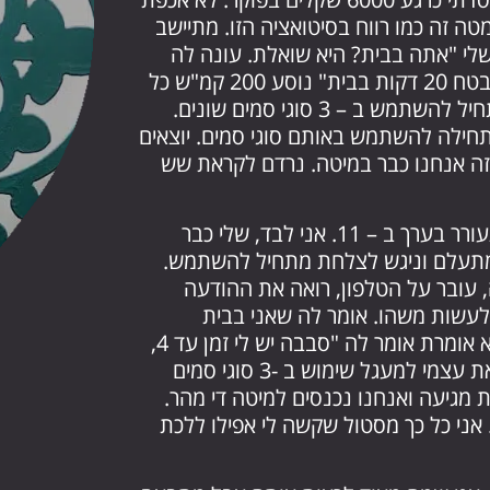
ייתי כבר מופסד בערך 30,000 שקל 6 למטה זה כמו רווח בסיטואציה הזו. מתיישב
שלי "אתה בבית? היא שואלת. עונה לה
שאני בדרך והיא שואלת אם לבוא, אומר לה "בטח 20 דקות בבית" נוסע 200 קמ"ש כל
הדרך, מגיע תוך רבע שעה. עולה הביתה, מתחיל להשתמש ב – 3 סוגי סמים שונים.
חילה להשתמש באותם סוגי סמים. יוצאים
זה אנחנו כבר במיטה. נרדם לקראת שש
אני אמור לקום ב – 8, יש לי כמה פגישות. מתעורר בערך ב – 11. אני לבד, שלי כבר
 מתעלם וניגש לצלחת מתחיל להשתמש.
ה, עובר על הטלפון, רואה את ההודעה
 לעשות משהו. אומר לה שאני בבית
ושתבוא אם בא לה. "תוך שעה אני אצלך" היא אומרת אומר לה "סבבה יש לי זמן עד 4,
ואז אני צריך לאסוף את הילדים" שוב מכניס את עצמי למעגל שימוש ב -3 סוגי סמים
 מגיעה ואנחנו נכנסים למיטה די מהר.
חרי כמה זמן מסתכל בשעון, רואה שקצת 4. אני כל כך מסטול שקשה לי אפילו ללכת