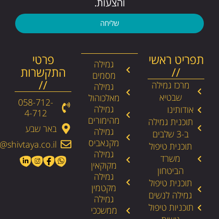
והצעות.
שליחה
תפריט ראשי
פרטי
גמילה
//
התקשרות
מסמים
//
מרכז גמילה
גמילה
שבטיא
מאלכוהול
058-712-
גמילה
אודותינו
4-712​
מהימורים
תוכנית גמילה
באר שבע
גמילה
ב-3 שלבים
מקנאביס
@shivtaya.co.il
תוכנית טיפול
גמילה
משרד
מקוקאין
הביטחון
גמילה
תוכנית טיפול
מקטמין
גמילה לנשים
גמילה
תוכניות טיפול
ממשככי