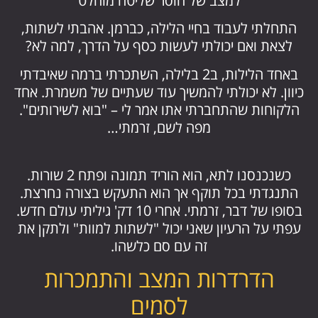
למצב של חוסר שליטה מוחלט
התחלתי לעבוד בחיי הלילה, כברמן. אהבתי לשתות,
לצאת ואם יכולתי לעשות כסף על הדרך, למה לא?
באחד הלילות, ב2 בלילה, השתכרתי ברמה שאיבדתי
כיוון. לא יכולתי להמשיך עוד שעתיים של משמרת. אחד
הלקוחות שהתחברתי אתו אמר לי – "בוא לשירותים".
מפה לשם, זרמתי…
כשנכנסנו לתא, הוא הוריד תמונה ופתח 2 שורות.
התנגדתי בכל תוקף אך הוא התעקש בצורה נחרצת.
בסופו של דבר, זרמתי. אחרי 10 דק' גיליתי עולם חדש.
עפתי על הרעיון שאני יכול "לשתות למוות" ולתקן את
זה עם סם כלשהו.
הדרדרות המצב והתמכרות
לסמים