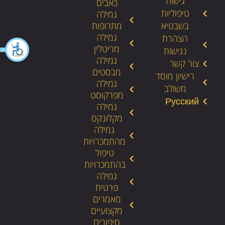
גישות
כאבים
טיפוליות
גמילה
בשבטיא
מתרופות
גמילה
הצהרת
מריטלין
נגישות
גמילה
צור קשר
מבסטים
רישיון מוסד
גמילה
משולב
מפרקוסט
גמילה
מקלונקס
גמילה
מהתמכרויות
טיפול
בהתמכרויות
גמילה
פרטית
מאמרים
מקצועיים
סיפורים