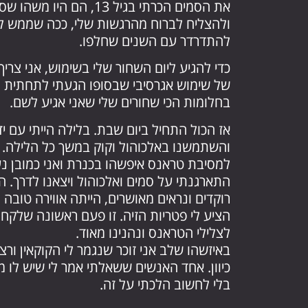
את הסמים הכרתי בגיל 13, 
ולהצליח לברוח מהרגשות שלי, ככה שממש לא
להתדרדר עם השנים שחלפו.
כדי להגיע ליום השחור שלי בשימוש, אני צר
של שימוש אגרסיבי שבסופו הגעתי לתחתית נ
בחלומות הכי שחורים שלי שאני אגיע לשם.
אז הכול התחיל ביום שבת. בלילה הייתי עם י
והשתמשנו באלכוהול וקוק במשך כל הלילה. 
למסיבת טראנס איפשהו בכנרת ואני כמובן נ
התארגנתי על סמים ואלכוהול ויצאנו לדרך. ה
רוקדים ונראים מאושרים, הייתה אווירה טובה
הציע לי פטריות הזיה. זו פעם ראשונה שלקחתי
לצלילי הטראנס ונהנינו מאוד.
באיזשהו שלב אני זוכר שנגמר לי הקוקאין ור
כיוון. אחד האנשים ששאלתי אמר לי שיש לו מש
בלי לחשוב הלכתי על זה.