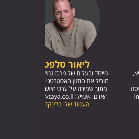
ליאור סלפטר
מייסד ובעלים של מרכז גמילה שבטיא.
א,
מוביל את החזון האסטרטגי של המרכז,
מתוך שמירה על ערכי היושרה ואהבת
יסה
האדם. אימייל:
info@shivtaya.co.il
i
העמוד שלי בלינקדאין