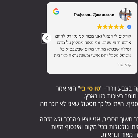
er eretz
Рафаэль Джалилов
קוראים לי רפאל ואני מכור אני נקי רק להיום
תודה על חוויה של ה
ארבע וחצי שנים, אני מאוד ממליץ על מרכז
צוות מקצועי ואוהב ש
גמילה שבטיא מאותו מקום שבשבטיא כל
מטופל מקבל יחס אישי וכשזה נראה כמו בית
הבלתי אפשרי הופך להיות לאפשרי🧡
קרא עוד
 בצבע וורוד- "
טו סי בי
" הוא אמר
ומר באיכות כזו בארץ.
ף. הייתי כל כך מסטול שאני לא זוכר מה
 חשוך מסביב. אני יוצא מהרכב ולא מזהה
תי גולגולות בכל מקום ואינסוף הזיות
 מאוד ונוראית.