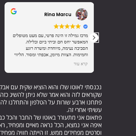
Rina Marcu
ה, מנוהל ע"י זוג
מרכז גמילה זו הינה פרטי, עם מעט מטופלים
יא מקבל טיפול
המאפשר יחס חם וביתי ביום ובלילה.
שי .
הסביבה נעימה, מיוחדת ומשרה רוגע
וחמימות. הצוות מיומן, אכפתי ומסור. הליווי
של המטופלים כולל גם ליווי בני המשפחה
קרא עוד
הקרובה והכנה לחיים עצמאיים לאחר סיום
התהליך.
נכנסתי לאוטו שלו והוא הוציא שקית עם אבקה
שקוראים לזה והוא אמר שלא ניתן להשיג כזה ח
פתחנו ארבע שורות על הטלפון והתחלנו להסני
עשיתי אחרי זה.
פתאום אני מתעורר באוטו של החבר והכל כבר
איפה אני נמצא, הכל נראה מאיים ומפחיד, ראי
וסרטים מפחידים ממש. זו הייתה חוויה מפחידה