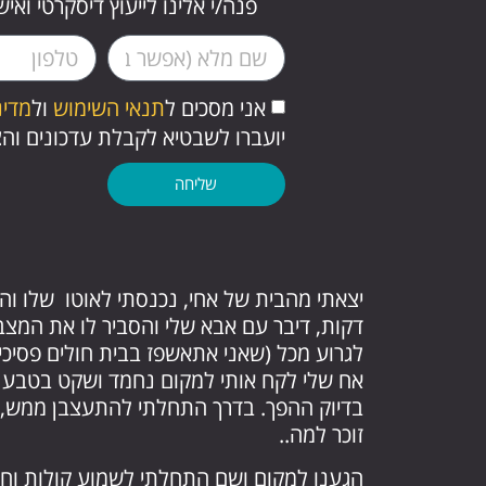
פנה/י אלינו לייעוץ דיסקרטי וא
אני מסכים ל
תנאי השימוש
ול
מדינ
יועברו לשבטיא לקבלת עדכונים וה
שליחה
יצאתי מהבית של אחי, נכנסתי לאוטו שלו והת
דקות, דיבר עם אבא שלי והסביר לו את המצב 
לגרוע מכל (שאני אתאשפז בבית חולים פסיכיא
אח שלי לקח אותי למקום נחמד ושקט בטבע ו
בדיוק ההפך. בדרך התחלתי להתעצבן ממש, שפ
זוכר למה..
הגענו למקום ושם התחלתי לשמוע קולות וחשב