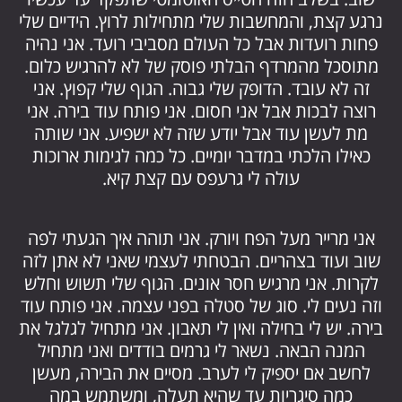
נרגע קצת, והמחשבות שלי מתחילות לרוץ. הידיים שלי
פחות רועדות אבל כל העולם מסביבי רועד. אני נהיה
מתוסכל מהמרדף הבלתי פוסק של לא להרגיש כלום.
זה לא עובד. הדופק שלי גבוה. הגוף שלי קפוץ. אני
רוצה לבכות אבל אני חסום. אני פותח עוד בירה. אני
מת לעשן עוד אבל יודע שזה לא ישפיע. אני שותה
כאילו הלכתי במדבר יומיים. כל כמה לגימות ארוכות
עולה לי גרעפס עם קצת קיא.
אני מרייר מעל הפח ויורק. אני תוהה איך הגעתי לפה
שוב ועוד בצהריים. הבטחתי לעצמי שאני לא אתן לזה
לקרות. אני מרגיש חסר אונים. הגוף שלי תשוש וחלש
וזה נעים לי. סוג של סטלה בפני עצמה. אני פותח עוד
בירה. יש לי בחילה ואין לי תאבון. אני מתחיל לגלגל את
המנה הבאה. נשאר לי גרמים בודדים ואני מתחיל
לחשב אם יספיק לי לערב. מסיים את הבירה, מעשן
כמה סיגריות עד שהיא תעלה, ומשתמש במה