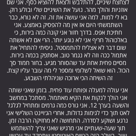
לצחצח שיניים, להתלבש ולצאת להוציא כסף. אני שם
אוזניות והולך מהר. נועל את השיניים שלי ובולע רוק.
בא לי למות. למה אני עושה את זה. זה לא נורא, כבר
השתמשתי היום אז אין מה להפסיק באמצע. אני
חתיכת אפס. בדרך חזור אני קונה כמה בירות, כי
באלכוהול חריף אני לא נוגע יותר. הרי אם לא אשתה
שום דבר לא אצליח להתמסטל. ניסיתי להתחיל את
אתמול ככה וזה לא נגמר טוב. אסתפק בכמה בירות.
מסיים פחית אחת עד שהסוחר מגיע. בחור חמוד סך
הכול. הוא שואל לשלומי ומספר לי מה עובר עליו קצת.
זה השיחה הכי ארוכה שניהלתי השבוע.
אני עולה למעלה ופותח עוד פחית. בזמן שאני שותה
אני הולך לנקות את הקיא מאתמול. מסתכל במחשב
והשעה בערך 12. אני גורס כמה גרמים ומתחיל לגלגל
לאט תוך כדי לגימות גדולות. אחרי הג׳ויינט השלישי אני
נרגע ושוקע לסדרה. התחושה לא מחזיקה הרבה זמן.
תוך שעה-שעתיים אני מרגיש שאני צריך להשתמש
שוב. בשלב הזה הטייס האוטומטי שתפקד עד עכשיו