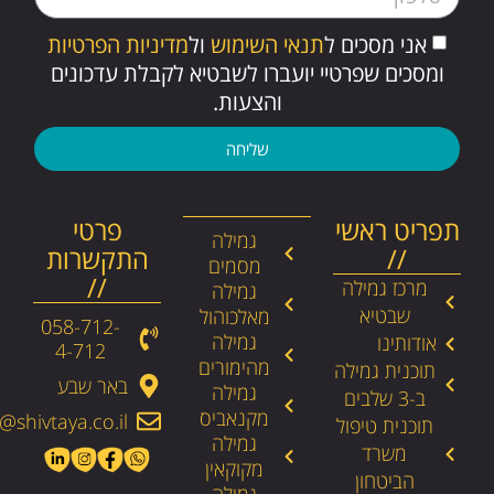
אני מסכים ל
תנאי השימוש
ול
מדיניות הפרטיות
ומסכים שפרטיי יועברו לשבטיא לקבלת עדכונים
והצעות.
שליחה
תפריט ראשי
פרטי
גמילה
//
התקשרות
מסמים
//
מרכז גמילה
גמילה
שבטיא
מאלכוהול
058-712-
גמילה
אודותינו
4-712​
מהימורים
תוכנית גמילה
באר שבע
גמילה
ב-3 שלבים
מקנאביס
@shivtaya.co.il
תוכנית טיפול
גמילה
משרד
מקוקאין
הביטחון