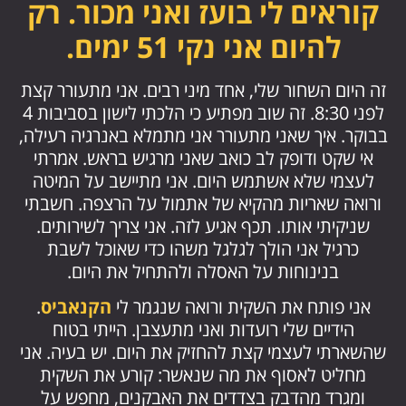
קוראים לי בועז ואני מכור. רק
להיום אני נקי 51 ימים.
זה היום השחור שלי, אחד מיני רבים. אני מתעורר קצת
לפני 8:30. זה שוב מפתיע כי הלכתי לישון בסביבות 4
בבוקר. איך שאני מתעורר אני מתמלא באנרגיה רעילה,
אי שקט ודופק לב כואב שאני מרגיש בראש. אמרתי
לעצמי שלא אשתמש היום. אני מתיישב על המיטה
ורואה שאריות מהקיא של אתמול על הרצפה. חשבתי
שניקיתי אותו. תכף אגיע לזה. אני צריך לשירותים.
כרגיל אני הולך לגלגל משהו כדי שאוכל לשבת
בנינוחות על האסלה ולהתחיל את היום.
אני פותח את השקית ורואה שנגמר לי
הקנאביס
.
הידיים שלי רועדות ואני מתעצבן. הייתי בטוח
שהשארתי לעצמי קצת להחזיק את היום. יש בעיה. אני
מחליט לאסוף את מה שנאשר: קורע את השקית
ומגרד מהדבק בצדדים את האבקנים, מחפש על