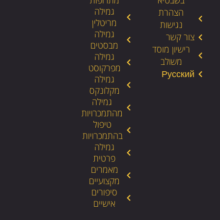
בשבטיא
מתרופות
גמילה
הצהרת
מריטלין
נגישות
גמילה
צור קשר
מבסטים
רישיון מוסד
גמילה
משולב
מפרקוסט
גמילה
מקלונקס
גמילה
מהתמכרויות
טיפול
בהתמכרויות
גמילה
פרטית
מאמרים
מקצועיים
סיפורים
אישיים