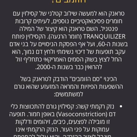
טראנק הוא למעשה שילוב קטלני של קסילזין עם
חומרים פסיכואקטיביים נוספים, לעיתים קרובות
פנטניל. השם טראנק הוא קיצור של המילה
TRANQUILIZER (חומר הרגעה). הקסילזין פותח
בשנות ה-60, ועל אף הפסקת הניסויים על בני אדם
עקב תופעות של דיכוי נשימתי ולחץ דם נמוך, הוא
החל לצוץ בשוק הסמים האמריקאי כתחליף זול
להרואין כבר בשנות ה-2000.
הכינוי "סם הזומבים" הודבק לטראנק בשל
ההשפעות הפיזיות והמראה המזעזע שהוא גורם
למשתמשים:
נזק רקמתי קשה: קסילזין גורם להתכווצות כלי
דם (Vasoconstriction) באופן חמור. תופעה
זו מובילה לפצעים, כיבים, זיהומים ודלקות
עמוקות על פני העור. הנזק הרקמתי אינו
מוגבל לאזור ההזרקה, והוא עלול להתפתח