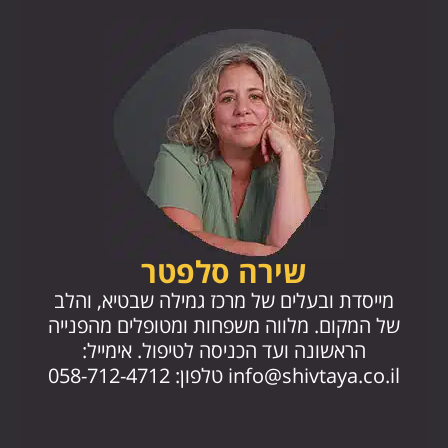
שירה סלפטר
מייסד
מייסדת ובעלים של מרכז גמילה שבטיא, והלב
החז
של המקום. מלווה משפחות ומטופלים מהפנייה
הראשונה ועד הכניסה לטיפול. אימייל:
.il
info@shivtaya.co.il
טלפון: 058-712-4712