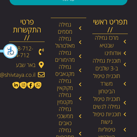
תפריט ראשי
פרטי
גמילה
//
התקשרות
מסמים
//
מרכז גמילה
גמילה
שבטיא
מאלכוהול
058-712-
גמילה
אודותינו
4-712​
מהימורים
תוכנית גמילה
באר שבע
גמילה
ב-3 שלבים
מקנאביס
@shivtaya.co.il
תוכנית טיפול
גמילה
משרד
מקוקאין
הביטחון
גמילה
תוכנית טיפול
מקטמין
גמילה לנשים
גמילה
תוכניות טיפול
ממשככי
גישות
כאבים
טיפוליות
גמילה