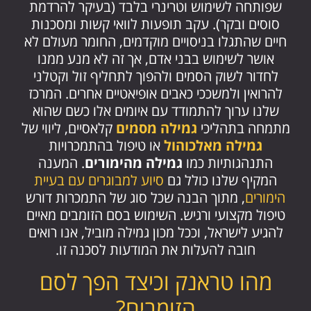
שפותחה לשימוש וטרינרי בלבד (בעיקר להרדמת
סוסים ובקר). עקב תופעות לוואי קשות ומסכנות
חיים שהתגלו בניסויים מוקדמים, החומר מעולם לא
אושר לשימוש בבני אדם, אך זה לא מנע ממנו
לחדור לשוק הסמים ולהפוך לתחליף זול וקטלני
להרואין ולמשככי כאבים אופיאטיים אחרים. המרכז
שלנו ערוך להתמודד עם איומים אלו כשם שהוא
מתמחה בתהליכי
גמילה מסמים
קלאסיים, ליווי של
גמילה מאלכוהול
או טיפול בהתמכרויות
התנהגותיות כמו
גמילה מהימורים
. המענה
המקיף שלנו כולל גם
סיוע למבוגרים עם בעיית
הימורים
, מתוך הבנה שכל סוג של התמכרות דורש
טיפול מקצועי ורגיש. השימוש בסם הזומבים מאיים
להגיע לישראל, וככל מכון גמילה מוביל, אנו רואים
חובה להעלות את המודעות לסכנה זו.
מהו טראנק וכיצד הפך לסם
הזומבים?