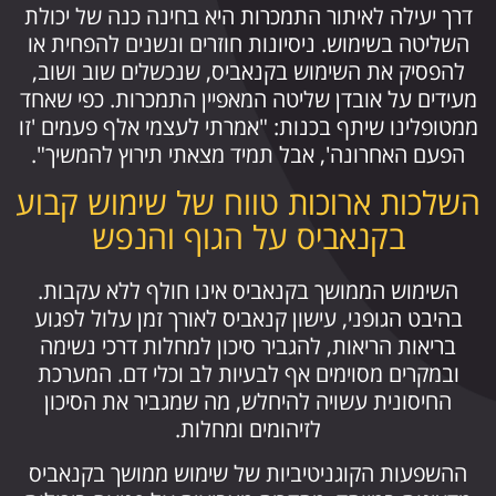
דרך יעילה לאיתור התמכרות היא בחינה כנה של יכולת
השליטה בשימוש. ניסיונות חוזרים ונשנים להפחית או
להפסיק את השימוש בקנאביס, שנכשלים שוב ושוב,
מעידים על אובדן שליטה המאפיין התמכרות. כפי שאחד
ממטופלינו שיתף בכנות: "אמרתי לעצמי אלף פעמים 'זו
הפעם האחרונה', אבל תמיד מצאתי תירוץ להמשיך".
השלכות ארוכות טווח של שימוש קבוע
בקנאביס על הגוף והנפש
השימוש הממושך בקנאביס אינו חולף ללא עקבות.
בהיבט הגופני, עישון קנאביס לאורך זמן עלול לפגוע
בריאות הריאות, להגביר סיכון למחלות דרכי נשימה
ובמקרים מסוימים אף לבעיות לב וכלי דם. המערכת
החיסונית עשויה להיחלש, מה שמגביר את הסיכון
לזיהומים ומחלות.
ההשפעות הקוגניטיביות של שימוש ממושך בקנאביס