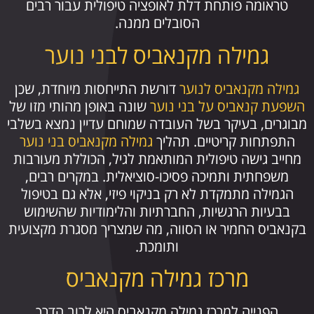
טראומה פותחת דלת לאופציה טיפולית עבור רבים
הסובלים ממנה.
גמילה מקנאביס לבני נוער
גמילה מקנאביס לנוער
דורשת התייחסות מיוחדת, שכן
השפעת קנאביס על בני נוער
שונה באופן מהותי מזו של
מבוגרים, בעיקר בשל העובדה שמוחם עדיין נמצא בשלבי
התפתחות קריטיים. תהליך
גמילה מקנאביס בני נוער
מחייב גישה טיפולית המותאמת לגיל, הכוללת מעורבות
משפחתית ותמיכה פסיכו-סוציאלית. במקרים רבים,
הגמילה מתמקדת לא רק בניקוי פיזי, אלא גם בטיפול
בבעיות הרגשיות, החברתיות והלימודיות שהשימוש
בקנאביס החמיר או הסווה, מה שמצריך מסגרת מקצועית
ותומכת.
מרכז גמילה מקנאביס
הפנייה למרכז גמילה מקנאביס היא לרוב הדרך