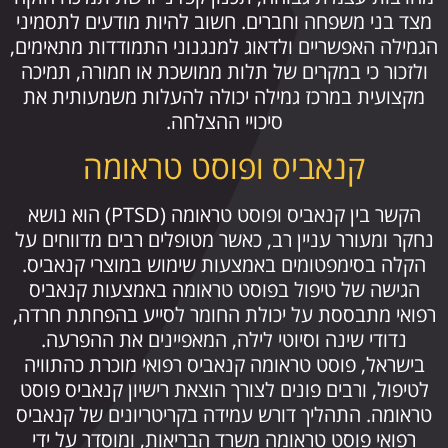
מצד בני משפחה וחברים. חשוב להיות מודעים לתסמיני
הגמילה האפשריים ולדאוג למנגנוני התמודדות מתאימים,
ולזכור כי במקרים של תלות ממושכת או חמורה, תמיכה
מקצועית במרכז גמילה יכולה להעלות משמעותית את
סיכויי ההצלחה.
קנאביס ופוסט טראומה
הקשר בין קנאביס ופוסט טראומה (PTSD) הוא נושא
נחקר ומעורר עניין רב, כאשר מטופלים רבים מדווחים על
הקלה בסימפטומים באמצעות שימוש במוצרי קנאביס.
הגישה של טיפול בפוסט טראומה באמצעות קנאביס
רפואי מתבססת על יכולת החומר לסייע בהפחתת חרדה,
נדודי שינה וסיוטי לילה, המאפיינים את ההפרעה.
בישראל, פוסט טראומה קנאביס רפואי מוכרת כהתוויה
לטיפול, ורבים פונים לצורך הוצאת רישיון קנאביס פוסט
טראומה. התהליך דורש עמידה בקריטריונים של קנאביס
רפואי פוסט טראומה משרד הבריאות, ומוסדר על ידי