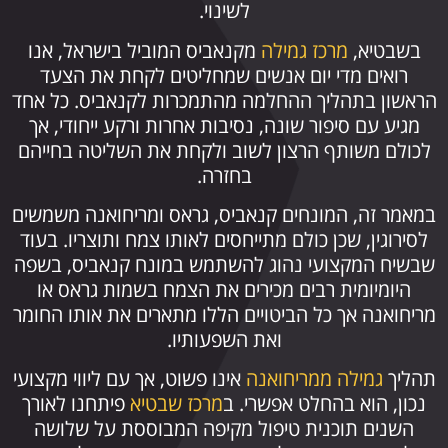
לשינוי.
בשבטיא,
מרכז גמילה
מקנאביס המוביל בישראל, אנו
רואים מדי יום אנשים שמחליטים לקחת את הצעד
הראשון בתהליך ההחלמה מהתמכרות לקנאביס. כל אחד
מגיע עם סיפור שונה, נסיבות אחרות ורקע ייחודי, אך
לכולם משותף הרצון לשוב ולקחת את השליטה בחייהם
בחזרה.
במאמר זה, המונחים קנאביס, גראס ומריחואנה משמשים
לסירוגין, שכן כולם מתייחסים לאותו צמח ותוצריו. בעוד
שבשיח המקצועי נהוג להשתמש במונח קנאביס, בשפה
היומיומית רבים מכירים את הצמח בשמות גראס או
מריחואנה אך כל הביטויים הללו מתארים את אותו החומר
ואת השפעותיו.
תהליך
גמילה ממריחואנה
אינו פשוט, אך עם ליווי מקצועי
נכון, הוא בהחלט אפשרי. ב
מרכז שבטיא
פיתחנו לאורך
השנים תוכנית טיפול מקיפה המבוססת על שלושה