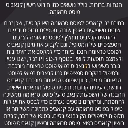
הנחיות ברורות, כולל נושאים כמו חידוש רישיון קנאביס
פוסט טראומה.
בחירת זני קנאביס לפוסט טראומה היא קריטית, שכן זנים
שונים משפיעים באופן שונה. מטפלים מנוסים יודעים
להתאים קנאביס מומלץ לפוסט טראומה לצרכים
הספציפיים של המטופל, וגם לקבוע את מינון קנאביס
לפוסט טראומה הנכון ביותר כדי למקסם את היתרונות
ולצמצם תופעות לוואי. בנוסף ל-PTSD רגיל, ישנו עניין
גובר בשימוש ב
ק
נאביס רפואי פוסט טראומה מורכבת
ובטיפול במקרים ספציפיים כמו קנאביס רפואי לפוסט
טראומה מינית, כיוון שפוסט טראומה מורכבת קנאביס
דורשת לעיתים קרובות תוכנית טיפול מותאמת אישית.
ההבנה של השפעות קנאביס על פוסט טראומה ממשיכה
להתפתח, ומחקרים נוספים נערכים כדי לבסס את יעילות
טיפול בפוסט טראומה עם קנאביס כתמיכה משלימה או
חלופית לטיפולים הקונבנציונליים. בסופו של דבר, קבלת
רישיון קנאביס רפואי פוסט טראומה ורישיון קנאביס פוסט