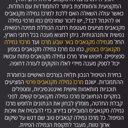
המקצועית והמומלצת ביותר להתמודדות עם התלות.
כאשר עולה השאלה האם ללכת למרכז גמילה מקנאביס
או להיגמל לבד?, יש לזכור שמרכזים כמו מרכזי גמילה
מקנאביס מציעים מעטפת רחבה הכוללת תמיכה רפואית,
נפשית והתנהגותית. ניתן למצוא מענה בכל רחבי הארץ,
החל מ
גמילה מקנאביס באר שבע מרכז
ועד
מרכזי גמילה
מקנאביס בצפון
, כמו גם מרכז גמילה מקנאביס בצפון
ספציפיים. חיפוש אחר מרכז גמילה מקנאביס פתוח עכשיו
יכול לספק מענה מיידי לאלו הזקוקים לעזרה דחופה.
בחירת הטיפול הנכון תלויה בצרכים האישיים ובחומרת
ההתמכרות. ישנם
מרכז גמילה מקנאביס פרטי
המציעים
תוכניות מותאמות אישית ואינטנסיביות, ומטפלים
במקרים הנחשבים מרכז גמילה מקנאביס קשים. לפני
קבלת החלטה, מומלץ לבחון את הנתונים ולחפש מרכז
גמילה מקנאביס המובילים בדירוג כדי להבטיח את איכות
הטיפול. כל מרכז גמילה קנאביס טוב שם דגש על שיקום
ארוך טווח, מעבר לתקופת הגמילה הפיזית.