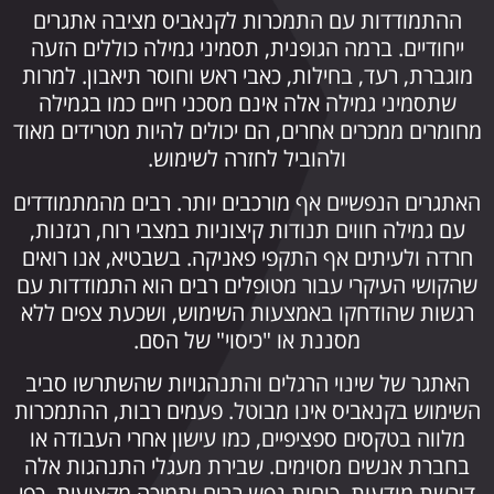
ההתמודדות עם התמכרות לקנאביס מציבה אתגרים
ייחודיים. ברמה הגופנית, תסמיני גמילה כוללים הזעה
מוגברת, רעד, בחילות, כאבי ראש וחוסר תיאבון. למרות
שתסמיני גמילה אלה אינם מסכני חיים כמו בגמילה
מחומרים ממכרים אחרים, הם יכולים להיות מטרידים מאוד
ולהוביל לחזרה לשימוש.
האתגרים הנפשיים אף מורכבים יותר. רבים מהמתמודדים
עם גמילה חווים תנודות קיצוניות במצבי רוח, רגזנות,
חרדה ולעיתים אף התקפי פאניקה. בשבטיא, אנו רואים
שהקושי העיקרי עבור מטופלים רבים הוא התמודדות עם
רגשות שהודחקו באמצעות השימוש, ושכעת צפים ללא
מסננת או "כיסוי" של הסם.
האתגר של שינוי הרגלים והתנהגויות שהשתרשו סביב
השימוש בקנאביס אינו מבוטל. פעמים רבות, ההתמכרות
מלווה בטקסים ספציפיים, כמו עישון אחרי העבודה או
בחברת אנשים מסוימים. שבירת מעגלי התנהגות אלה
דורשת מודעות, כוחות נפש רבים ותמיכה מקצועית. כפי