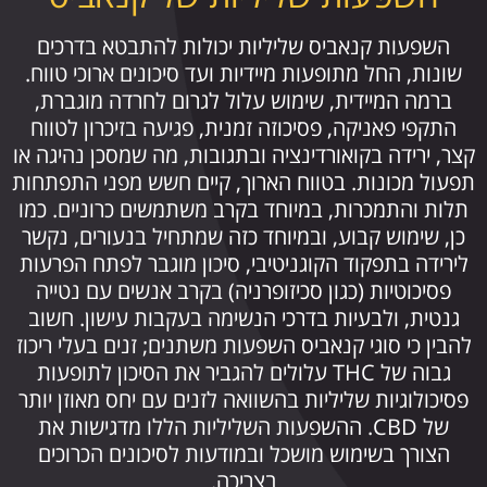
השפעות קנאביס שליליות יכולות להתבטא בדרכים
שונות, החל מתופעות מיידיות ועד סיכונים ארוכי טווח.
ברמה המיידית, שימוש עלול לגרום לחרדה מוגברת,
התקפי פאניקה, פסיכוזה זמנית, פגיעה בזיכרון לטווח
קצר, ירידה בקואורדינציה ובתגובות, מה שמסכן נהיגה או
תפעול מכונות. בטווח הארוך, קיים חשש מפני התפתחות
תלות והתמכרות, במיוחד בקרב משתמשים כרוניים. כמו
כן, שימוש קבוע, ובמיוחד כזה שמתחיל בנעורים, נקשר
לירידה בתפקוד הקוגניטיבי, סיכון מוגבר לפתח הפרעות
פסיכוטיות (כגון סכיזופרניה) בקרב אנשים עם נטייה
גנטית, ולבעיות בדרכי הנשימה בעקבות עישון. חשוב
להבין כי סוגי קנאביס השפעות משתנים; זנים בעלי ריכוז
גבוה של THC עלולים להגביר את הסיכון לתופעות
פסיכולוגיות שליליות בהשוואה לזנים עם יחס מאוזן יותר
של CBD. ההשפעות השליליות הללו מדגישות את
הצורך בשימוש מושכל ובמודעות לסיכונים הכרוכים
בצריכה.