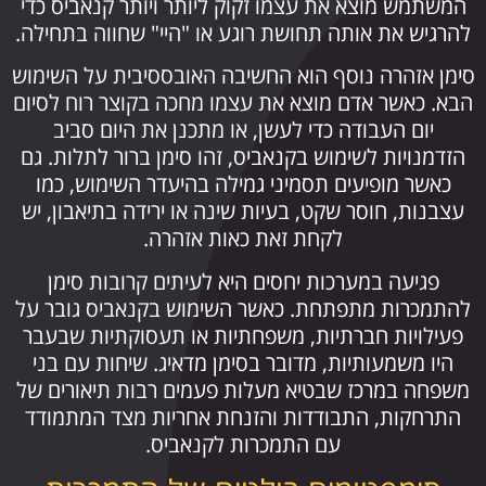
המשתמש מוצא את עצמו זקוק ליותר ויותר קנאביס כדי
להרגיש את אותה תחושת רוגע או "היי" שחווה בתחילה.
סימן אזהרה נוסף הוא החשיבה האובססיבית על השימוש
הבא. כאשר אדם מוצא את עצמו מחכה בקוצר רוח לסיום
יום העבודה כדי לעשן, או מתכנן את היום סביב
הזדמנויות לשימוש בקנאביס, זהו סימן ברור לתלות. גם
כאשר מופיעים תסמיני גמילה בהיעדר השימוש, כמו
עצבנות, חוסר שקט, בעיות שינה או ירידה בתיאבון, יש
לקחת זאת כאות אזהרה.
פגיעה במערכות יחסים היא לעיתים קרובות סימן
להתמכרות מתפתחת. כאשר השימוש בקנאביס גובר על
פעילויות חברתיות, משפחתיות או תעסוקתיות שבעבר
היו משמעותיות, מדובר בסימן מדאיג. שיחות עם בני
משפחה במרכז שבטיא מעלות פעמים רבות תיאורים של
התרחקות, התבודדות והזנחת אחריות מצד המתמודד
עם התמכרות לקנאביס.