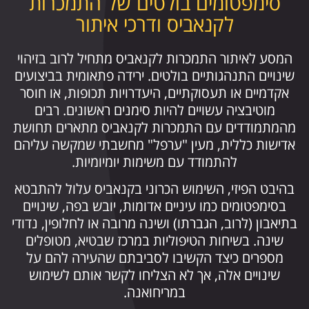
סימפטומים בולטים של התמכרות
לקנאביס ודרכי איתור
המסע לאיתור התמכרות לקנאביס מתחיל לרוב בזיהוי
שינויים התנהגותיים בולטים. ירידה פתאומית בביצועים
אקדמיים או תעסוקתיים, היעדרויות תכופות, או חוסר
מוטיבציה עשויים להיות סימנים ראשונים. רבים
מהמתמודדים עם התמכרות לקנאביס מתארים תחושת
אדישות כללית, מעין "ערפל" מחשבתי שמקשה עליהם
להתמודד עם משימות יומיומיות.
בהיבט הפיזי, השימוש הכרוני בקנאביס עלול להתבטא
בסימפטומים כמו עיניים אדומות, יובש בפה, שינויים
בתיאבון (לרוב, הגברתו) ושינה מרובה או לחלופין, נדודי
שינה. בשיחות הטיפוליות במרכז שבטיא, מטופלים
מספרים כיצד הקשיבו לסביבתם שהעירה להם על
שינויים אלה, אך לא הצליחו לקשר אותם לשימוש
במריחואנה.