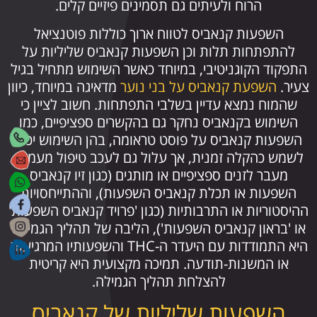
הרוח ולעיתים גם תסמינים פיזיים קלים.
השפעות קנאביס לטווח ארוך כוללות פוטנציאל
להתפתחות תלות וכן השפעות קנאביס שליליות על
התפקוד הקוגניטיבי, במיוחד כאשר השימוש מתחיל בגיל
צעיר.
השפעת קנאביס על בני נוער
מדאיגה במיוחד, כיוון
שהמוח נמצא עדיין בשלבי התפתחות. חשוב לציין כי
השימוש בקנאביס נחקר גם בהקשרים ספציפיים, כמו
השפעות קנאביס על פוסט טראומה, בהן השימוש יכול
לשמש כהקלה זמנית, אך עלול גם לעכב טיפול מעמיק.
מעבר לזנים ספציפיים או מותגים (כגון זיו קנאביס
השפעות או תכלת קנאביס השפעות), וההתייחסויות
ההיסטוריות או התרבותיות (כגון 'פרויד קנאביס השפעות'
או 'בראון קנאביס השפעות'), הליבה של תהליך הגמילה
היא התמודדות עם היעדר ה-THC והשפעותיו המרגיעות
או המשנות-תודעה. תמיכה מקצועית היא קריטית
להצלחת תהליך הגמילה.
השפעות שליליות של קנאביס