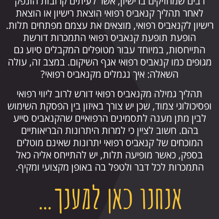
רבים שמחזיקים ברישיון, אשר לעיתים קרובות הונפק
לאחר תהליך קנאביס רפואי הוצאת רישיון או הוצאת
רישיון לקנאביס רפואי, מוצאים את עצמם מפתחים תלות.
הופעת תופעת קנאביס רפואי התמכרות דורשת
התייחסות, במיוחד עבור מטופלים המקבלים סיוע גם
מגופים כמו קנאביס רפואי אגף השיקום. במצב זה, עולה
השאלה: איך נגמלים מקנאביס רפואי?
תהליך גמילה מקנאביס רפואי דורש לרוב ליווי רפואי
ופסיכולוגי צמוד, שכן יש צורך באיזון בין הפסקת השימוש
לבין מתן מענה לתסמינים הרפואיים שהקנאביס סייע
בהם. חשוב לציין כי למרות היתרונות הבריאותיים
המוכחים של קנאביס רפואי יתרונות שאינם מוטלים
בספק, כאשר מופיעה תלות, יש להתייחס אליה כאל
התמכרות לכל דבר ולטפל בה באופן מקצועי ומקיף.
אנחנו כאן למענך…