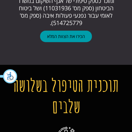
ומוכר כספק טיפולי של אגף השיקום במשרד
הביטחון (ספק מס' 11031936) ושל ביטוח
לאומי עבור נפגעי פעולות איבה (ספק מס'
514725779).
הכירו את הצוות המלא
תוכנית הטיפול בשלושה
שלבים