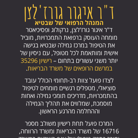
ד"ר איגור גורז'לצן
המנהל הרפואי של שבטיא
ד"ר איגור גורז'לצן, נרקולוג ופסיכיאטר
מומחה העוסק ברפואת התמכרויות, מוביל
את הטיפול במרכז גמילה שבטיא בגישה
אישית ומותאמת לכל מטופל, עם ניסיון של
יותר משני עשורים בתחום –
רישיון 35296
במרשם הרופאים של משרד הבריאות
.
לצדו פועל צוות רב-תחומי הכולל עובד
סוציאלי, מטפלים רגשיים מומחים לטיפול
בהתמכרויות, מדריכים תומכי גמילה ואחות
מוסמכת, שמלווים את תהליך הגמילה
וההחלמה מהרגע הראשון.
המרכז פועל תחת רישיון משולב מספר
16716 של משרד הבריאות ומשרד הרווחה,