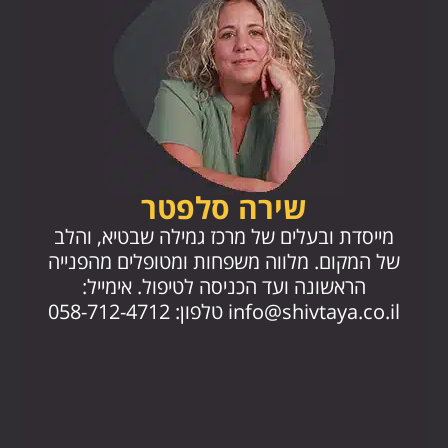
שירה סלפטר
מייסד
מייסדת ובעלים של מרכז גמילה שבטיא, והלב
החז
של המקום. מלווה משפחות ומטופלים מהפנייה
הראשונה ועד הכניסה לטיפול. אימייל:
.il
info@shivtaya.co.il
טלפון: 058-712-4712