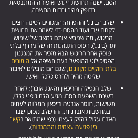
הסם, ישנה תחושת ריגוש ואופוריה המתבטאת
בדופק מהיר וחדות מחשבה.
שלב הבינג' וההפרזה: המכורים לטינה רוצים
לקחת עוד ועוד מהסם כדי לשמר את תחושת
הריגוש, מה שמביא אותם למצב של שימוש
יתר (בינג'). דפוס התנהגות זה של מרדף בלתי
פוסק אחר הריגוש הבא מזכיר את המנגנון
הפסיכולוגי המופעל בעת חשיפה אל
הימורים
בלתי חוקיים מקוונים
, שגם הם מובילים לאיבוד
שליטה מהיר ולהרס כלכלי ואישי.
שלב הנפילה והדיכאון (האנג אובר): לאחר
דעיכת השפעת הסם, מגיע הלם גופני כללי,
תשישות, חוסר אנרגיה ודיכאון המלווה לעתים
במחשבות אובדניות. זהו שלב מסוכן שבו
האדם עלול להזיק לעצמו (כפי שמתואר ב
קשר
בין פגיעה עצמית והתמכרות
).