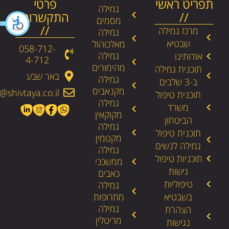
תפריט ראשי
פרטי
גמילה
//
התקשרות
מסמים
//
מרכז גמילה
גמילה
שבטיא
מאלכוהול
058-712-
גמילה
אודותינו
4-712​
מהימורים
תוכנית גמילה
באר שבע
גמילה
ב-3 שלבים
מקנאביס
@shivtaya.co.il
תוכנית טיפול
גמילה
משרד
מקוקאין
הביטחון
גמילה
תוכנית טיפול
מקטמין
גמילה לנשים
גמילה
תוכניות טיפול
ממשככי
גישות
כאבים
טיפוליות
גמילה
בשבטיא
מתרופות
גמילה
הצהרת
מריטלין
נגישות