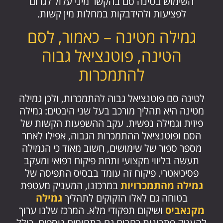
השימוש בטינה סם בהקשר מיני עלול לגרום
לפציעות ולהידבקות במחלות מין קשות.
גמילה מטינה – כאמור, לסם
הטינה, פוטנציאל גבוה
להתמכרות
לטינה סם פוטנציאל גבוה להתמכרות, ולכן גמילה
מטינה היא תהליך מורכב בעל שני היבטים: גמילה
פיזית וגמילה נפשית. עקב ההשפעות הקשות של
הסם ופוטנציאל ההתמכרות הגבוה, אפילו לאחר
מספר ספור של שימושים, חשוב מאוד כי הגמילה
תעשה בליווי מקצועי ותחת פיקוח רפואי ומעקב
פסיכיאטרי. פיקוח זה עומד בבסיס התפיסה של
גמילה מהתמכרויות
במרכזנו, המעניק מעטפת
בטוחה גם לאלו הזקוקים לתהליך
גמילה
מקנאביס
ושיקום תפקודי מלא. המרכז שלנו ערוך
להעניק פתרונות רחבים גם בתחומים נוספים, כולל