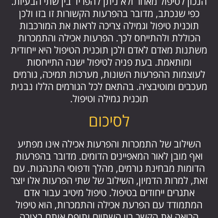
הנכון לטיפול מאחר ולא ניתן להפריד בין שתי הבעיות.
כפי שנכתב, מדובר בהפרעות הקשורות זו בזו ולכן
תוכנית טיפול וגמילה צריכה לראות את המורכבות
הכוללת ולהתייחס לכך. הפרעות אכילה והתמכרות
משתנות מאדם לאדם ולכן תוכנית הטיפול היא ייחודית
ומותאמת. בעת פניה לטיפול ישנה התייחסות
לעוצמות ההפרעות השונות, מערכות תמיכה, גורמים
מעכבים ומוטיבציה. בהתאם לכל הגורמים הללו נבנית
תוכנית גמילה וטיפול.
לסיכום
השילוב של התמכרות והפרעות אכילה אינו מפתיע
ואף מובן לאור המאפיינים הדומים. מדובר בהפרעות
הדומות מבחינת גורמים, מהלך ודפוסי התנהגות. עם
זאת, למרות הדמיון, השילוב של שתי הפרעות אלו יוצר
אתגרים ייחודים בטיפול. טיפול מיטיב עבור אדם
המתמודד עם הפרעת אכילה והתמכרות, הוא טיפול
הרואה את הקשר בין השתיים ותופס אותם בצורה