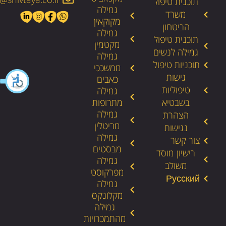
תוכנית טיפול
גמילה
משרד
מקוקאין
הביטחון
גמילה
תוכנית טיפול
מקטמין
גמילה לנשים
גמילה
תוכניות טיפול
ממשככי
גישות
כאבים
טיפוליות
גמילה
בשבטיא
מתרופות
גמילה
הצהרת
מריטלין
נגישות
גמילה
צור קשר
מבסטים
רישיון מוסד
גמילה
משולב
מפרקוסט
גמילה
מקלונקס
גמילה
מהתמכרויות