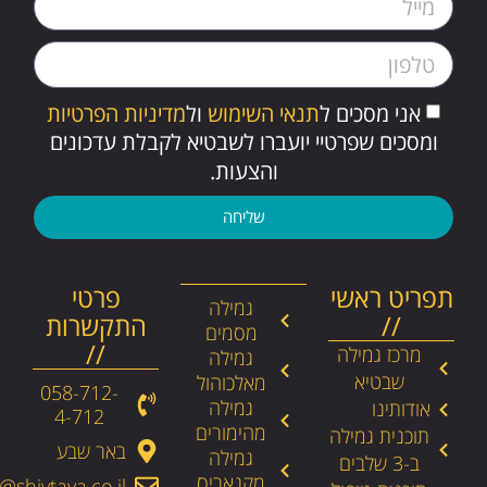
אני מסכים ל
תנאי השימוש
ול
מדיניות הפרטיות
ומסכים שפרטיי יועברו לשבטיא לקבלת עדכונים
והצעות.
שליחה
תפריט ראשי
פרטי
גמילה
//
התקשרות
מסמים
//
מרכז גמילה
גמילה
שבטיא
מאלכוהול
058-712-
גמילה
אודותינו
4-712​
מהימורים
תוכנית גמילה
באר שבע
גמילה
ב-3 שלבים
מקנאביס
@shivtaya.co.il