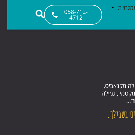
כרויות
058-712-
4712
לה מקנאביס,
מקטמין, גמילה
וד…
ם בשבילך.